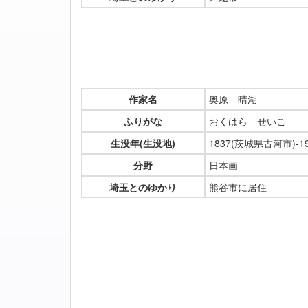
作家名
奥原 晴湖
ふりがな
おくはら せいこ
生没年(生没地)
1837(茨城県古河市)-1
分野
日本画
埼玉とのゆかり
熊谷市に居住