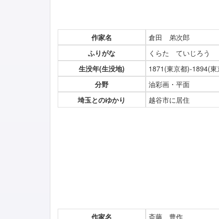
作家名
倉田 弟次郎
ふりがな
くらた ていじろう
生没年(生没地)
1871(東京都)-1894
分野
油彩画・平面
埼玉とのゆかり
越谷市に居住
作家名
斎藤 豊作