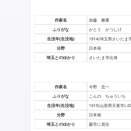
作家名
加藤 勝重
ふりがな
かとう かつしげ
生没年(生没地)
1914(埼玉県さいたま市
分野
日本画
埼玉とのゆかり
さいたま市出身
作家名
今野 忠一
ふりがな
こんの ちゅういち
生没年(生没地)
1915(山形県天童市)-2
分野
日本画
埼玉とのゆかり
蕨市に居住