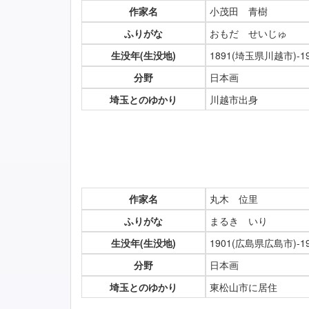
作家名
小茂田 青樹
ふりがな
おもだ せいじゅ
生没年(生没地)
1891(埼玉県川越市)-
分野
日本画
埼玉とのゆかり
川越市出身
作家名
丸木 位里
ふりがな
まるき いり
生没年(生没地)
1901(広島県広島市)-
分野
日本画
埼玉とのゆかり
東松山市に居住