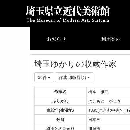
お知らせ
利用案内
埼玉ゆかりの収蔵作家
50件
作成日時(昇順)
作家名
橋本 雅邦
ふりがな
はしもと がほう
生没年(生没地)
1835(東京都中央区)-1
分野
日本画
埼玉とのゆかり
川越市