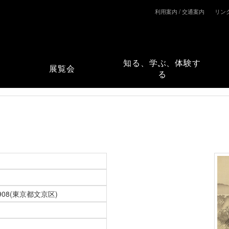
利用案内 / 交通案内
リン
知る、学ぶ、体験す
展覧会
る
908(東京都文京区)