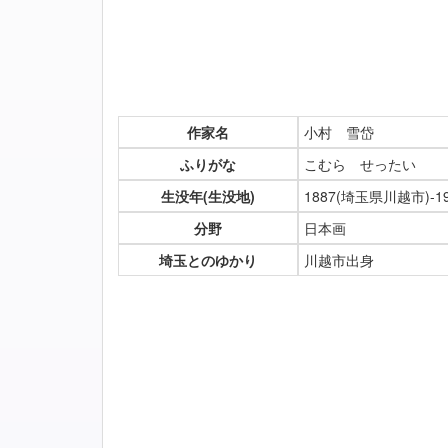
作家名
小村 雪岱
ふりがな
こむら せったい
生没年(生没地)
1887(埼玉県川越市)-
分野
日本画
埼玉とのゆかり
川越市出身