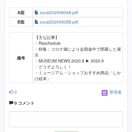
A面
zocal20200809A.pdf
B面
zocal20200809B.pdf
【主な記事】
・Reschedule
・特集：コロナ禍により会期途中で閉幕した展
示
備考
・MUSEUM NEWS 2020.8 ▶ 2020.9
・どうぞよろしく！
・ミュージアム・ショップおすすめ商品「しか
け絵本」
0
管理者
0 コメント