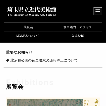
展覧会
利用案内・アクセス
MOMASのとびら
公式SNS
重要なお知らせ
◆
北浦和公園の音楽噴水の運転停止について
Exhibitions
展覧会