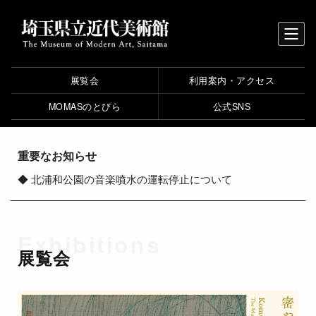
展覧会
利用案内・アクセス
MOMASのとびら
公式SNS
重要なお知らせ
◆
北浦和公園の音楽噴水の運転停止について
Exhibitions
展覧会