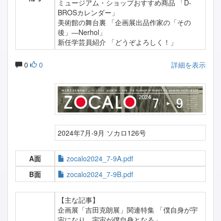
ミュージアム・ショップおすすめ商品 「D-
BROSカレンダー」
美術館の舞台裏 「企画展出品作家の「その
後」―Nerhol」
新任学芸員紹介 「どうぞよろしく！」
0
0
詳細を表示
2024年7月-9月 ソカロ126号
A面
zocalo2024_7-9A.pdf
B面
zocalo2024_7-9B.pdf
【主な記事】
企画展「吉田克朗展」関連特集 「僕自身が宇
宙になり、宇宙が僕自身となる」