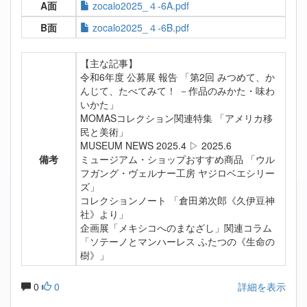
A面
zocalo2025_４-6A.pdf
B面
zocalo2025_４-6B.pdf
【主な記事】
令和6年度 公募展 報告 「第2回 みつめて、か
んじて、たべてみて！ －作品のみかた・味わ
いかた」
MOMASコレクション関連特集 「アメリカ移
民と美術」
MUSEUM NEWS 2025.4 ▷ 2025.6
備考
ミュージアム・ショップおすすめ商品 「ウル
フガング・ヴェルナー工房 ヤジロベエシリー
ズ」
コレクションノート 「倉田弟次郎《久伊豆神
社》より」
企画展「メキシコへのまなざし」関連コラム
「ソテーノとマンハーレス ふたつの《生命の
樹》」
0
0
詳細を表示