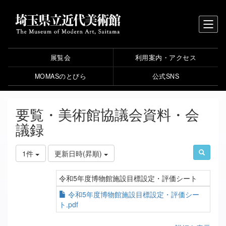
展覧会
利用案内・アクセス
MOMASのとびら
公式SNS
要覧・美術館協議会資料・会
議録
1件
更新日時(昇順)
令和5年度博物館施設目標設定・評価シート
令和5年度博物館施設目標設定・評価シー
ト.pdf