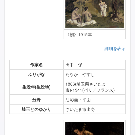
《朝》1915年
詳細を表示
作家名
田中 保
ふりがな
たなか やすし
1886(埼玉県さいたま
生没年(生没地)
市)-1941(パリ／フランス)
分野
油彩画・平面
埼玉とのゆかり
さいたま市出身