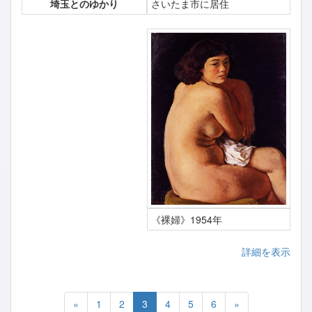
埼玉とのゆかり
さいたま市に居住
《裸婦》1954年
詳細を表示
«
1
2
3
4
5
6
»