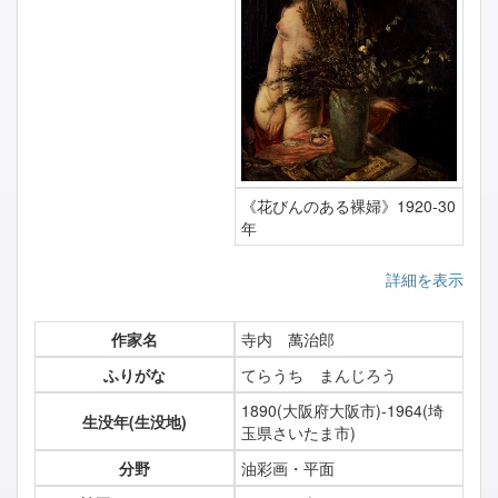
《花びんのある裸婦》1920-30
年
詳細を表示
作家名
寺内 萬治郎
ふりがな
てらうち まんじろう
1890(大阪府大阪市)-1964(埼
生没年(生没地)
玉県さいたま市)
分野
油彩画・平面