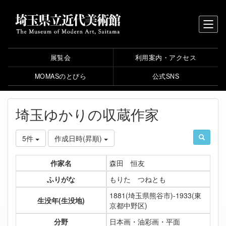
展覧会
利用案内・アクセス
MOMASのとびら
公式SNS
埼玉ゆかりの収蔵作家
5件
作成日時(昇順)
作家名
森田 恒友
ふりがな
もりた つねとも
1881(埼玉県熊谷市)-1933(東
生没年(生没地)
京都中野区)
分野
日本画・油彩画・平面