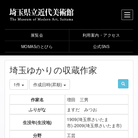
展覧会
利用案内・アクセス
MOMASのとびら
公式SNS
埼玉ゆかりの収蔵作家
1件
作成日時(昇順)
作家名
増田 三男
ふりがな
ますだ みつお
1909(埼玉県さいたま
生没年(生没地)
市)-2009(埼玉県さいたま市)
分野
工芸