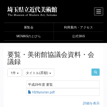
展覧会
利用案内・アクセス
MOMASのとびら
公式SNS
要覧・美術館協議会資料・会
議録
1件
タイトル(昇順)
平成29年度 要覧
H29youran.pdf
詳細を表示