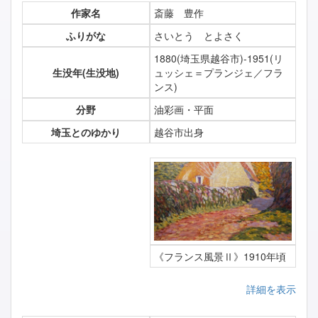
作家名
斎藤 豊作
ふりがな
さいとう とよさく
1880(埼玉県越谷市)-1951(リ
生没年(生没地)
ュッシェ＝プランジェ／フラ
ンス)
分野
油彩画・平面
埼玉とのゆかり
越谷市出身
《フランス風景Ⅱ》1910年頃
詳細を表示