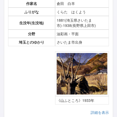
作家名
倉田 白羊
ふりがな
くらた はくよう
1881(埼玉県さいたま
生没年(生没地)
市)-1938(長野県上田市)
分野
油彩画・平面
埼玉とのゆかり
さいたま市出身
《山ふところ》1933年
詳細を表示