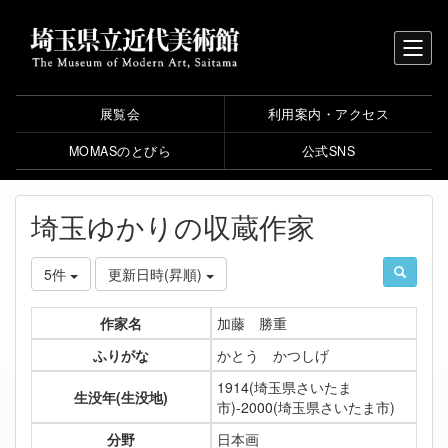
展覧会
利用案内・アクセス
MOMASのとびら
公式SNS
埼玉ゆかりの収蔵作家
5件
更新日時(昇順)
作家名
加藤 勝重
ふりがな
かとう かつしげ
1914(埼玉県さいたま
生没年(生没地)
市)-2000(埼玉県さいたま市)
分野
日本画