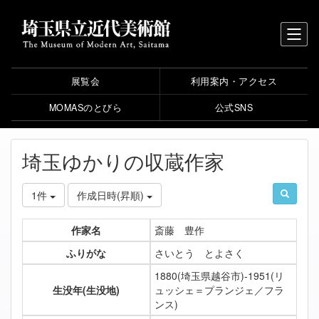
展覧会
利用案内・アクセス
MOMASのとびら
公式SNS
埼玉ゆかりの収蔵作家
1件
作成日時(昇順)
作家名
斎藤 豊作
ふりがな
さいとう とよさく
1880(埼玉県越谷市)-1951(リ
生没年(生没地)
ュッシェ＝プランジェ／フラ
ンス)