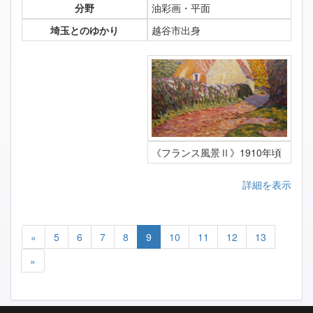
分野
油彩画・平面
埼玉とのゆかり
越谷市出身
《フランス風景Ⅱ》1910年頃
詳細を表示
«
5
6
7
8
9
10
11
12
13
»