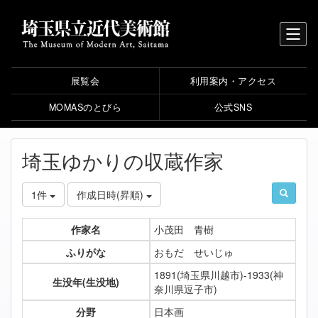
展覧会
利用案内・アクセス
MOMASのとびら
公式SNS
埼玉ゆかりの収蔵作家
1件
作成日時(昇順)
作家名
小茂田 青樹
ふりがな
おもだ せいじゅ
1891(埼玉県川越市)-1933(神
生没年(生没地)
奈川県逗子市)
分野
日本画