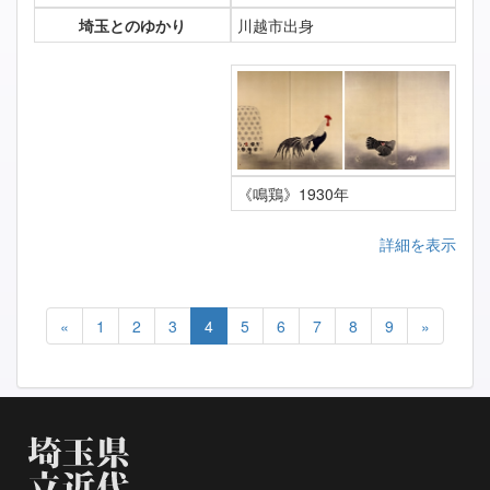
埼玉とのゆかり
川越市出身
《鳴鶏》1930年
詳細を表示
«
1
2
3
4
5
6
7
8
9
»