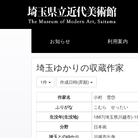
お知らせ
利用案内
埼玉ゆかりの収蔵作家
1件
作成日時(昇順)
作家名
小村 雪岱
ふりがな
こむら せったい
生没年(生没地)
1887(埼玉県川越市)-
分野
日本画
埼玉とのゆかり
川越市出身