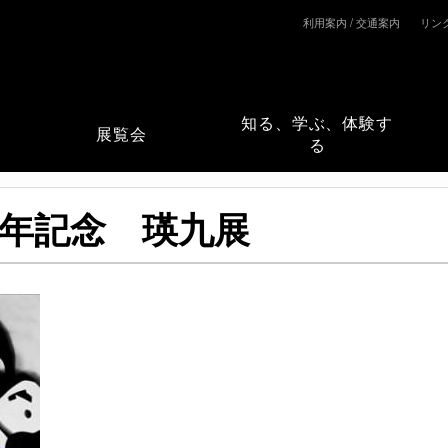
利用案内 / 交通案内
リン
知る、学ぶ、体験す
展覧会
る
00年記念 瑛九展