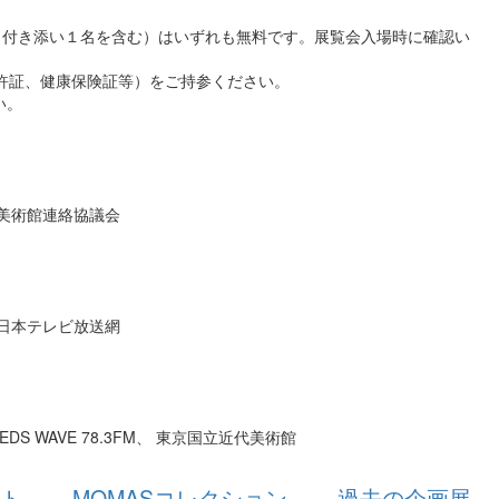
（付き添い１名を含む）はいずれも無料です。展覧会入場時に確認い
許証、健康保険証等）をご持参ください。
い。
美術館連絡協議会
日本テレビ放送網
S WAVE 78.3FM、 東京国立近代美術館
ト
MOMASコレクション
過去の企画展