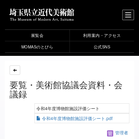
展覧会
利用案内・アクセス
MOMASのとびら
公式SNS
要覧・美術館協議会資料・会
議録
令和4年度博物館施設評価シート
令和4年度博物館施設評価シート.pdf
管理者