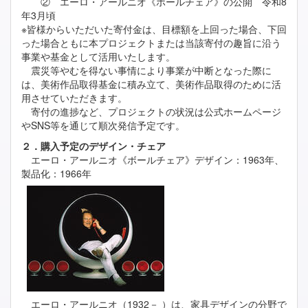
② エーロ・アールニオ《ボールチェア》の公開 令和8
年3月頃
※皆様からいただいた寄付金は、目標額を上回った場合、下回
った場合ともに本プロジェクトまたは当該寄付の趣旨に沿う
事業や基金として活用いたします。
震災等やむを得ない事情により事業が中断となった際に
は、美術作品取得基金に積み立て、美術作品取得のために活
用させていただきます。
寄付の進捗など、プロジェクトの状況は公式ホームページ
やSNS等を通じて順次発信予定です。
２．購入予定のデザイン・チェア
エーロ・アールニオ《ボールチェア》デザイン：1963年、
製品化：1966年
エーロ・アールニオ（1932－ ）は、家具デザインの分野で