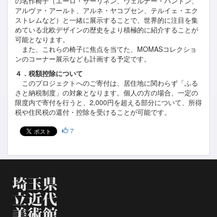
の名作椅子（エーロ・サーリネン、ヴェルナー・パントン、
アルヴァ・アールト、アルネ・ヤコブセン、テルイェ・エク
ストレムなど）と一緒に展示することで、世界的に注目を集
めている北欧デザインの歴史をより積極的に紹介することが
可能となります。
また、これらの椅子に焦点を当てた、MOMASコレクショ
ンのコーナー展示なども計画する予定です。
４．税額控除について
このプロジェクトへのご寄付は、居住地に関わらず「ふる
さと納税制度」の対象となります。個人の方の場合、一定の
限度内で寄付を行うと、2,000円を超える部分について、所得
税や住民税の還付・控除を受けることが可能です。
7