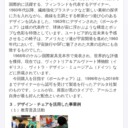
国際的に活躍する、フィンランドを代表するデザイナー。
1960年代以降、繊維強化プラスチックなど新しい素材の探求
に力を入れながら、曲線を主調とする斬新かつ遊び心のある
デザインを試みました。1963年にデザインされた《ボールチ
ェア》は彼の代表作で、球体が宙に浮かぶような構造とポッ
プな色彩を特徴としています。ユートピア的な近未来を予感
させるこの椅子は、アメリカとソ連が宇宙開発を進めた1960
年代において、宇宙旅行やSFに魅了された大衆の志向にも合
致するものでした。
1966年のケルン国際家具見本市で発表され、世界的な評価
を獲得。現在では、ヴィクトリア＆アルヴァート博物館（イ
ギリス）、ヴィトラ・デザイン・ミュージアム（ドイツ）な
どに所蔵されています。
今回購入を目指す《ボールチェア》は、1996年から2016年
までデザイナーから認可を受けて製造を行ったアデルタ社製
のものです。シェルが白、座面が黒のタイプで、アールニオ
自身が最も好んだ配色といわれています。
３．デザイン・チェアを活用した事業例
（１）教育普及活動