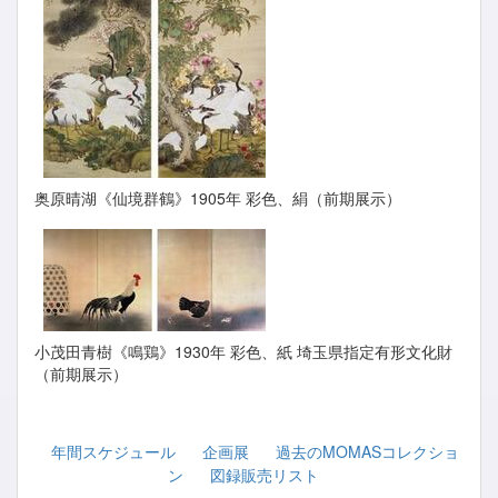
奥原晴湖《仙境群鶴》1905年 彩色、絹（前期展示）
小茂田青樹《鳴鶏》1930年 彩色、紙 埼玉県指定有形文化財
（前期展示）
年間スケジュール
企画展
過去のMOMASコレクショ
ン
図録販売リスト