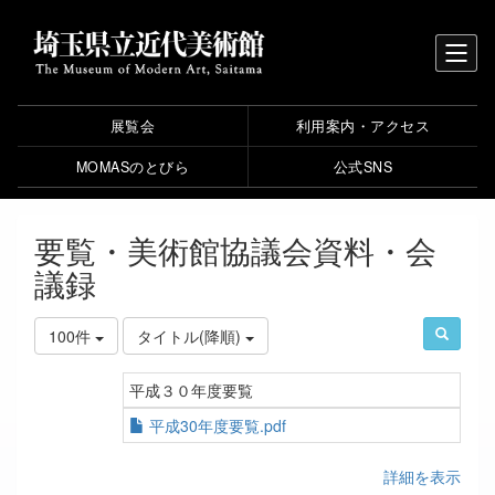
展覧会
利用案内・アクセス
MOMASのとびら
公式SNS
要覧・美術館協議会資料・会
議録
100件
タイトル(降順)
平成３０年度要覧
平成30年度要覧.pdf
詳細を表示