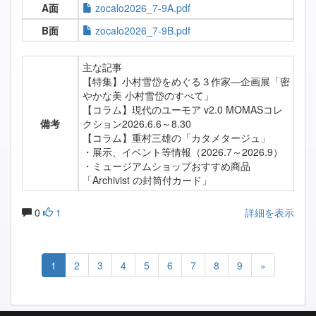
A面
zocalo2026_7-9A.pdf
B面
zocalo2026_7-9B.pdf
主な記事
【特集】小村雪岱をめぐる３作家―企画展「密
やかな美 小村雪岱のすべて」
【コラム】現代のユーモア v2.0 MOMASコレ
備考
クション2026.6.6～8.30
【コラム】重村三雄の「カタメタージュ」
・展示、イベント等情報（2026.7～2026.9）
・ミュージアムショップおすすめ商品
「Archivist の封筒付カード」
0
1
詳細を表示
1
2
3
4
5
6
7
8
9
»