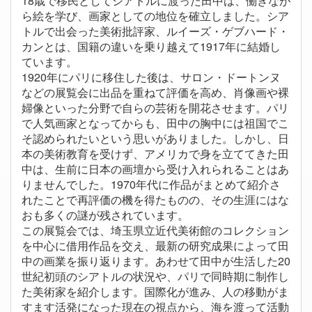
18歳で移民としてシアトルに渡った田中は、働きなが
ら絵を学び、画家としての地位を確立しました。シア
トルで出会った美術批評家、ルイーズ・ゲブハード・
カンとは、国籍の違いを乗り越えて1917年に結婚し
ています。
1920年にパリに移住した後は、サロン・ドートンヌ
などの展覧会に出品を重ねて評価を高め、肖像画や裸
婦像といった分野で自らの芸術を開花させます。パリ
で人気画家となってからも、田中の胸中には祖国でこ
そ認められたいという思いがありました。しかし、日
本の美術教育を受けず、アメリカで身を立ててきた田
中は、生前に日本の画壇から受け入れられることはあ
りませんでした。1970年代に作品がまとめて紹介さ
れたことで再評価の機を得たものの、その生涯にはな
おも多くの謎が残されています。
この展覧会では、埼玉県立近代美術館のコレクション
を中心に借用作品を交え、最新の研究成果によって田
中の画業を振り返ります。あわせて田中が生活した20
世紀初頭のシアトルの状況や、パリで同時期に制作し
た美術家を紹介します。国際化が進み、人の移動がま
すます活発になった現在の視点から、海を渡って活動