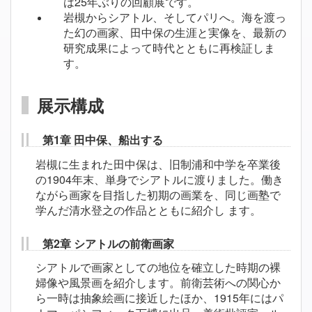
は25年ぶりの回顧展です。
岩槻からシアトル、そしてパリへ。海を渡っ
た幻の画家、田中保の生涯と実像を、最新の
研究成果によって時代とともに再検証しま
す。
展示構成
第1章 田中保、船出する
岩槻に生まれた田中保は、旧制浦和中学を卒業後
の1904年末、単身でシアトルに渡りました。働き
ながら画家を目指した初期の画業を、同じ画塾で
学んだ清水登之の作品とともに紹介し ます。
第2章 シアトルの前衛画家
シアトルで画家としての地位を確立した時期の裸
婦像や風景画を紹介します。前衛芸術への関心か
ら一時は抽象絵画に接近したほか、1915年にはパ