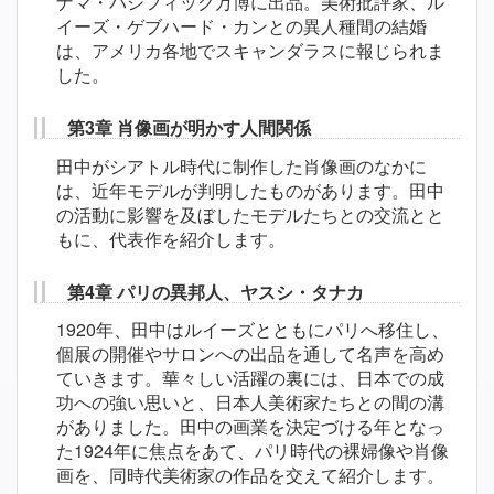
ナマ・パシフィック万博に出品。美術批評家、ル
イーズ・ゲブハード・カンとの異人種間の結婚
は、アメリカ各地でスキャンダラスに報じられま
した。
第3章 肖像画が明かす人間関係
田中がシアトル時代に制作した肖像画のなかに
は、近年モデルが判明したものがあります。田中
の活動に影響を及ぼしたモデルたちとの交流とと
もに、代表作を紹介します。
第4章 パリの異邦人、ヤスシ・タナカ
1920年、田中はルイーズとともにパリへ移住し、
個展の開催やサロンへの出品を通して名声を高め
ていきます。華々しい活躍の裏には、日本での成
功への強い思いと、日本人美術家たちとの間の溝
がありました。田中の画業を決定づける年となっ
た1924年に焦点をあて、パリ時代の裸婦像や肖像
画を、同時代美術家の作品を交えて紹介します。