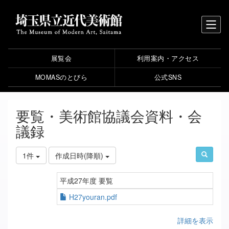
展覧会
利用案内・アクセス
MOMASのとびら
公式SNS
要覧・美術館協議会資料・会
議録
1件
作成日時(降順)
平成27年度 要覧
H27youran.pdf
詳細を表示